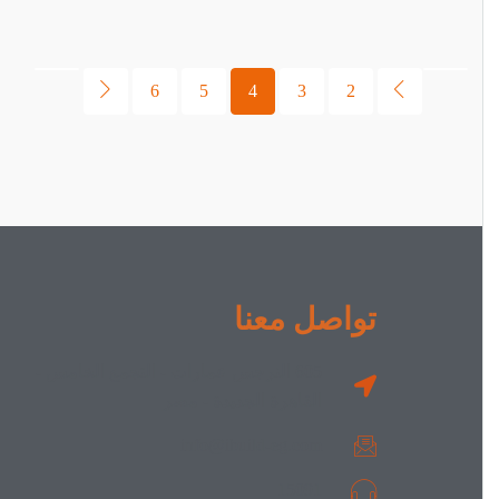
6
5
4
3
2
تواصل معنا
605 النرجس عمارات - التجمع الخامس -
القاهرة الجديدة - مصر
info@ibuild-eg.com
15091